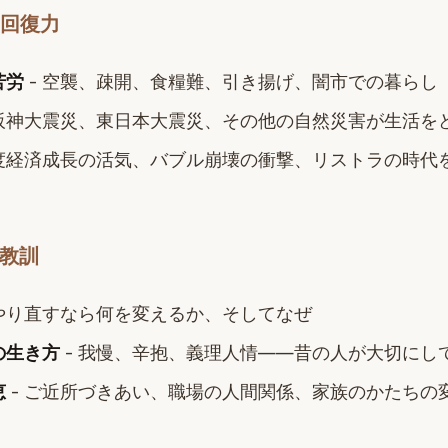
、回復力
苦労
- 空襲、疎開、食糧難、引き揚げ、闇市での暮らし
 阪神大震災、東日本大震災、その他の自然災害が生活を
高度経済成長の活気、バブル崩壊の衝撃、リストラの時代
の教訓
 やり直すなら何を変えるか、そしてなぜ
の生き方
- 我慢、辛抱、義理人情——昔の人が大切にし
恵
- ご近所づきあい、職場の人間関係、家族のかたちの