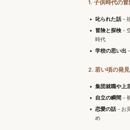
1. 子供時代の
叱られた話
-
冒険と探検
-
時代
学校の思い出
2. 若い頃の発
集団就職や上
自立の瞬間
-
恋愛の話
- 
め