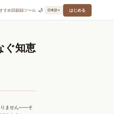
🌙
すすめ回顧録ツール
はじめる
日本語
なぐ知恵
ありません——そ