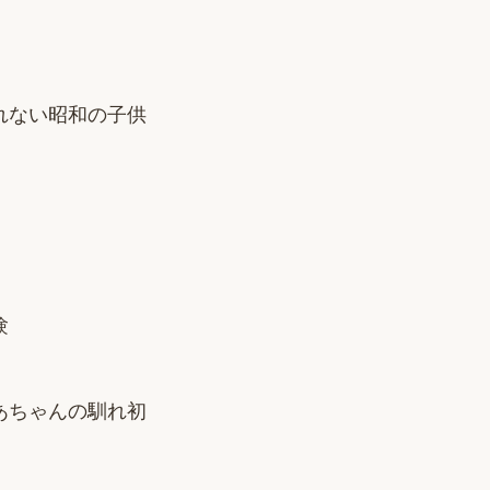
れない昭和の子供
験
あちゃんの馴れ初