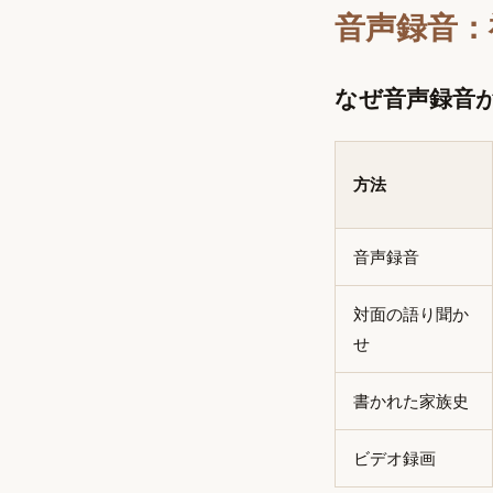
音声録音：
なぜ音声録音
方法
音声録音
対面の語り聞か
せ
書かれた家族史
ビデオ録画