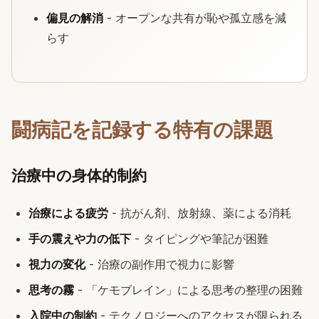
偏見の解消
- オープンな共有が恥や孤立感を減
らす
闘病記を記録する特有の課題
治療中の身体的制約
治療による疲労
- 抗がん剤、放射線、薬による消耗
手の震えや力の低下
- タイピングや筆記が困難
視力の変化
- 治療の副作用で視力に影響
思考の霧
- 「ケモブレイン」による思考の整理の困難
入院中の制約
- テクノロジーへのアクセスが限られる