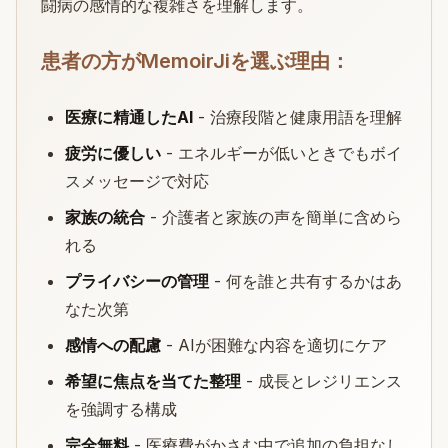
闘病の感情的な複雑さを理解します。
患者の方がMemoirJiを選ぶ理由：
医療に精通したAI
- 治療段階と健康用語を理解
疲労に優しい
- エネルギーが低いときでもボイ
スメッセージで対応
家族の統合
- 介護者と家族の声を簡単に含めら
れる
プライバシーの管理
- 何を誰と共有するかはあ
なた次第
感情への配慮
- AIが困難な内容を適切にケア
希望に焦点を当てた整理
- 成長とレジリエンス
を強調する構成
完全無料
- 医療費がかさむ中で追加の負担なし