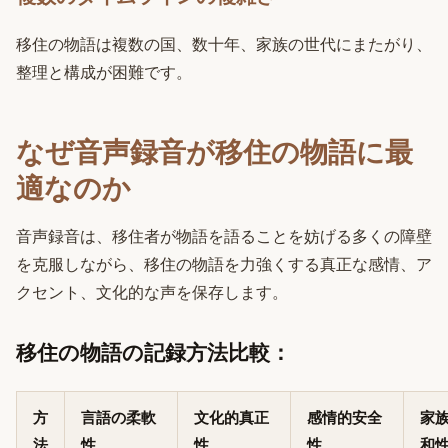
移住の物語は複数の国、数十年、家族の世代にまたがり、
整理と構成が困難です。
なぜ音声録音が移住の物語に最
適なのか
音声録音は、移住者が物語を語ることを妨げる多くの障壁
を克服しながら、移住の物語を力強くする真正な感情、ア
クセント、文化的な声を保存します。
移住の物語の記録方法比較：
方
言語の柔軟
文化的真正
感情的安全
家
法
性
性
性
和