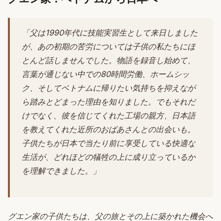
「父は1990年代に技能実習生として来日しました
が、あの初期の苦労については子供の私たちにほ
とんど話しませんでした。物語を録音し始めて、
言葉が通じない中での80時間労働、ホームシッ
ク、そしてベトナムに帰りたい気持ちを抑えなが
ら踏みとどまった理由を知りました。でもそれだ
けでなく、彼を信じてくれた工場の親方、日本語
を教えてくれた近所のおばあさんとの出会いも。
子供たちが日本で当たり前に享受している快適な
生活が、どれほどの犠牲の上に成り立っているか
を理解できました。」
グエン家の子供たちは、父の旅とその上に築かれた機会へ