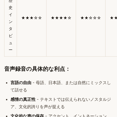
歴
史
イ
★★★☆☆
★★★★☆
★★☆☆☆
★
ン
タ
ビ
ュ
ー
音声録音の具体的な利点：
言語の自由
- 母語、日本語、または自然にミックスし
て話せる
感情の真正性
- テキストでは伝えられないノスタルジ
ア、文化的誇りを声が捉える
文化的な声の保存
- アクセント、イントネーション、