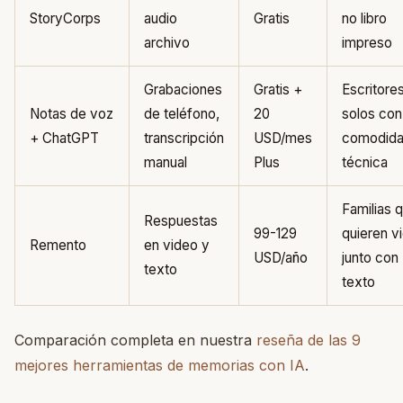
StoryCorps
audio
Gratis
no libro
archivo
impreso
Grabaciones
Gratis +
Escritore
Notas de voz
de teléfono,
20
solos con
+ ChatGPT
transcripción
USD/mes
comodid
manual
Plus
técnica
Familias 
Respuestas
99-129
quieren v
Remento
en video y
USD/año
junto con
texto
texto
Comparación completa en nuestra
reseña de las 9
mejores herramientas de memorias con IA
.