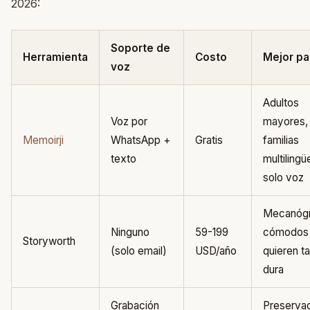
2026:
Soporte de
Herramienta
Costo
Mejor pa
voz
Adultos
Voz por
mayores,
Memoirji
WhatsApp +
Gratis
familias
texto
multilingü
solo voz
Mecanógr
Ninguno
59-199
cómodos
Storyworth
(solo email)
USD/año
quieren t
dura
Grabación
Preservac