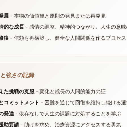
発展
- 本物の価値観と原則の発見または再発見
情的な成長
- 感情の調整、精神的つながり、人生の意味
修復
- 信頼を再構築し、健全な人間関係を作るプロセス
スと強さの記録
えた挑戦の克服
- 変化と成長の人間的能力の証
とコミットメント
- 困難を通じて回復を維持し続ける選
の発達
- 依存なしで人生の課題に対処することを学ぶ
援助要請
- 助けを求め、治療資源にアクセスする勇気