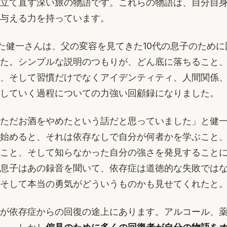
立て直す深い旅の物語です。これらの物語は、自分自
与える力を持っています。
た健一さんは、父の変容を見てきた10代の息子のため
た。シンプルな説明のつもりが、どん底に落ちること
、そして習慣だけでなくアイデンティティ、人間関係
していく過程についての力強い回顧録になりました。
ただお酒をやめたという話だと思っていました」と健
始めると、それは依存なしで自分が何者かを学ぶこと
こと、そして知らなかった自分の強さを発見すること
息子はあの録音を聞いて、依存症は道徳的な失敗では
そして本当の勇気がどういうものかも見せてくれたと
が依存症からの回復の途上にあります。アルコール、