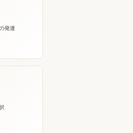
の発達
択