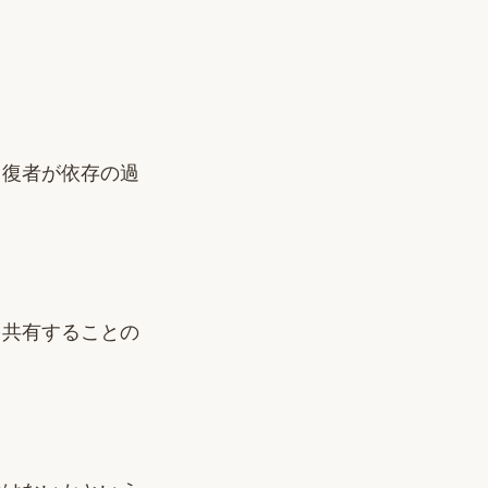
回復者が依存の過
。
を共有することの