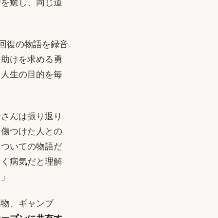
身を癒し、同じ道
に回復の物語を録音
、助けを求める勇
、人生の目的を毎
一さんは振り返り
、傷つけた人との
についての物語だ
なく病気だと理解
。」
薬物、ギャンブ