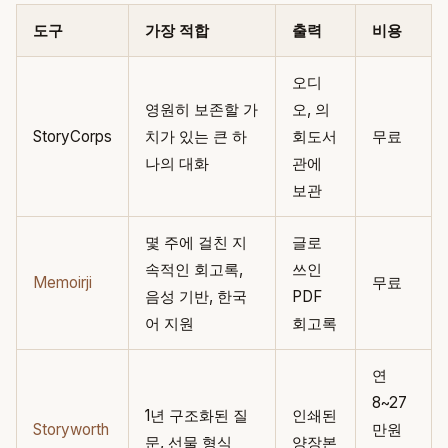
도구
가장 적합
출력
비용
오디
영원히 보존할 가
오, 의
StoryCorps
치가 있는 큰 하
회도서
무료
나의 대화
관에
보관
몇 주에 걸친 지
글로
속적인 회고록,
쓰인
Memoirji
무료
음성 기반, 한국
PDF
어 지원
회고록
연
8~27
1년 구조화된 질
인쇄된
Storyworth
만원
문, 선물 형식
양장본