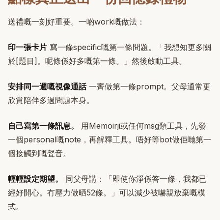
送禮嘅一刻好重要。一啲work嘅做法：
印一張卡片
寫一條specific嘅第一條問題。「我想知更多關
於[題目]。呢條係好多嘅第一條。」然後啟動工具。
安排同一週嘅視像通話
一齊做第一條prompt。父母通常更
欣賞陪伴多過問題本身。
自己寫第一條訊息。
用Memoirji或任何msg類工具，先發
一個personal嘅note，再解釋工具。唔好等bot做佢哋第一
個接觸到嘅聲音。
輕輕設定期望。
同父母講：「即使你淨係答一條，我都已
經好開心。冇壓力做晒52條。」可以減少被嚇親放棄嘅模
式。