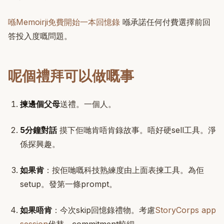
喺Memoirji免費開始一本回憶錄
喺承諾任何付費選擇前回
答投入度嘅問題。
呢個禮拜可以做嘅事
揀邊個父母
送禮。一個人。
5分鐘對話
摸下佢哋肯唔肯錄故事。唔好硬sell工具。淨
係探興趣。
如果肯
：按佢哋嘅科技熟練度由上面表揀工具。為佢
setup。發第一條prompt。
如果唔肯
：今次skip回憶錄禮物。考慮
StoryCorps app