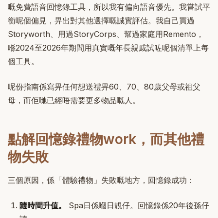
嘅免費語音回憶錄工具，所以我有偏向語音優先。我嘗試平
衡呢個偏見，畀出對其他選擇嘅誠實評估。我自己買過
Storyworth、用過StoryCorps、幫過家庭用Remento，
喺2024至2026年期間用真實嘅年長親戚試咗呢個清單上每
個工具。
呢份指南係寫畀任何想送禮畀60、70、80歲父母或祖父
母，而佢哋已經唔需要更多物品嘅人。
點解回憶錄禮物work，而其他禮
物失敗
三個原因，係「體驗禮物」失敗嘅地方，回憶錄成功：
隨時間升值。
Spa日係嗰日靚仔。回憶錄係20年後孫仔