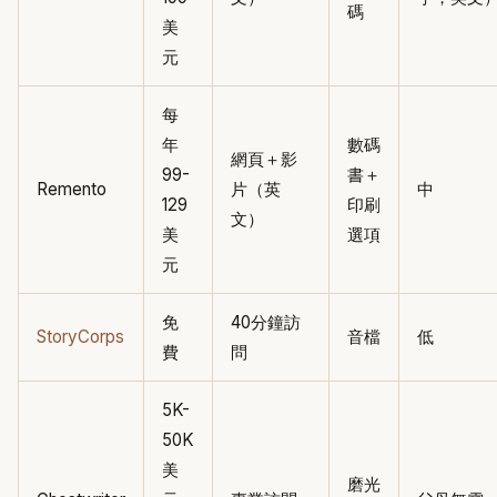
碼
美
元
每
年
數碼
網頁＋影
99-
書＋
Remento
片（英
中
129
印刷
文）
美
選項
元
免
40分鐘訪
StoryCorps
音檔
低
費
問
5K-
50K
美
磨光