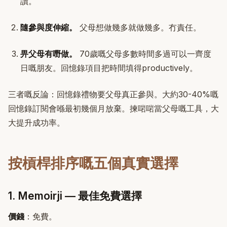
讀。
隨參與度伸縮。
父母想做幾多就做幾多。冇責任。
畀父母有嘢做。
70歲嘅父母多數時間多過可以一齊度
日嘅朋友。回憶錄項目把時間填得productively。
三者嘅反論：回憶錄禮物要父母真正參與。大約30-40%嘅
回憶錄訂閱會喺最初幾個月放棄。揀啱啱當父母嘅工具，大
大提升成功率。
按槓桿排序嘅五個真實選擇
1. Memoirji — 最佳免費選擇
價錢
：免費。