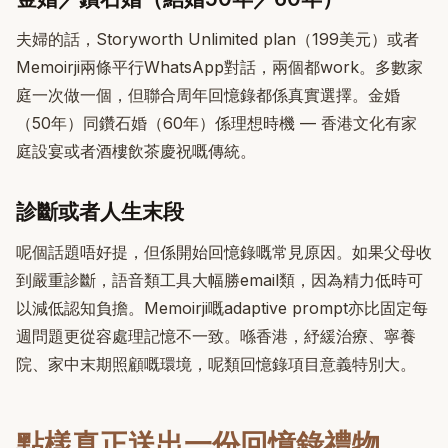
夫婦的話，Storyworth Unlimited plan（199美元）或者
Memoirji兩條平行WhatsApp對話，兩個都work。多數家
庭一次做一個，但聯合周年回憶錄都係真實選擇。金婚
（50年）同鑽石婚（60年）係理想時機 — 香港文化有家
庭設宴或者酒樓飲茶慶祝嘅傳統。
診斷或者人生末段
呢個話題唔好提，但係開始回憶錄嘅常見原因。如果父母收
到嚴重診斷，語音類工具大幅勝email類，因為精力低時可
以減低認知負擔。Memoirji嘅adaptive prompt亦比固定每
週問題更從容處理記憶不一致。喺香港，紓緩治療、寧養
院、家中末期照顧嘅環境，呢類回憶錄項目意義特別大。
點樣真正送出一份回憶錄禮物