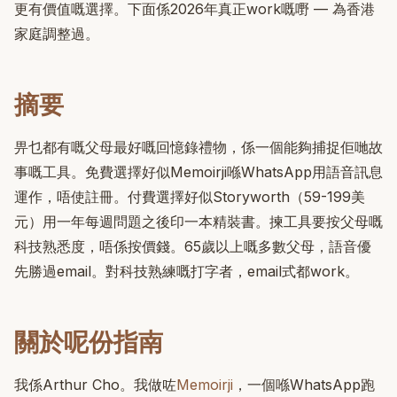
更有價值嘅選擇。下面係2026年真正work嘅嘢 — 為香港
家庭調整過。
摘要
畀乜都有嘅父母最好嘅回憶錄禮物，係一個能夠捕捉佢哋故
事嘅工具。免費選擇好似Memoirji喺WhatsApp用語音訊息
運作，唔使註冊。付費選擇好似Storyworth（59-199美
元）用一年每週問題之後印一本精裝書。揀工具要按父母嘅
科技熟悉度，唔係按價錢。65歲以上嘅多數父母，語音優
先勝過email。對科技熟練嘅打字者，email式都work。
關於呢份指南
我係Arthur Cho。我做咗
Memoirji
，一個喺WhatsApp跑