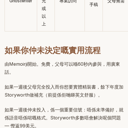
Ghostwriter
元
專業訪問
父母無需
手稿
或
以
上
如果你仲未決定嘅實用流程
由Memoirji開始。免費，父母可以喺60秒內參與，用廣東
話。
如果一週後父母完全投入而你想要實體精裝書，餘下年度加
Storyworth做補充（前提係佢哋睇英文舒服）。
如果一週後仲未投入，係一個重要信號：唔係未準備好，就
係語音唔係啱嘅格式。Storyworth多數唔會解決呢個問題
— 慳返99美元。