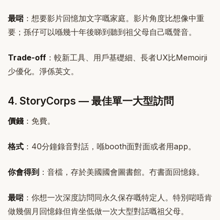
最啱
：想要影片回憶加文字嘅家庭。影片角度比想像中重
要；孫仔可以喺幾十年後睇到聽到祖父母自己嘅聲音。
Trade-off
：較新工具、用戶基礎細、長者UX比Memoirji
少優化。淨係英文。
4. StoryCorps — 最佳單一大型訪問
價錢
：免費。
格式
：40分鐘錄音對話，喺booth面對面或者用app。
你會得到
：音檔，存於美國國會圖書館。冇書面回憶錄。
最啱
：你想一次深度訪問同永久保存嘅特定人。特別啱唔肯
做幾個月回憶錄但肯坐低做一次大型對話嘅祖父母。