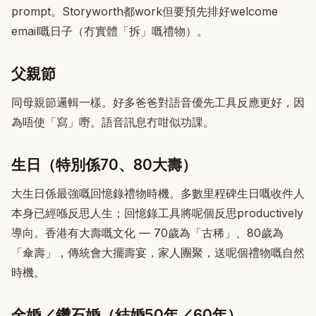
prompt。Storyworth都work但要預先排好welcome
email嘅日子（冇實體「拆」嘅禮物）。
父親節
同母親節邏輯一樣。好多爸爸對語音優先工具反應更好，因
為唔使「寫」嘢。語音訊息冇咁似功課。
生日（特別係70、80大壽）
大生日係最強嘅回憶錄禮物時機。多數里程碑生日嘅收件人
本身已經喺反思人生；回憶錄工具將呢個反思productively
導向。香港有大壽嘅文化 — 70歲為「古稀」、80歲為
「傘壽」，傳統會大擺壽宴，家人團聚，送呢個禮物嘅自然
時機。
金婚／鑽石婚（結婚50年／60年）