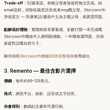
Trade-off
：52週承諾。有啲父母會落後而無法完成。純
email流程，排除咗鐘意語音或者msg嘅父母。Storyworth
淨係英文 — 對廣東話/書面中文為主嘅父母，係實質問題。
點解係好禮物
：實體精裝有重量感。多數打開一本完成嘅
Storyworth嘅收件人都明顯感動。一年嘅每週問題，亦係
家庭對話嘅自然引子。
睇
我哋嘅Storyworth價錢2026完整指南
有齊細分。
3. Remento — 最佳含影片選擇
價錢
：每年約99-129美元。
格式
：網頁平台。錄影、語音或文字回答。
你會得到
：數碼紀念書和可選印刷。