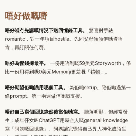
唔好做嘅嘢
唔好喺冇先講嘅情況下送回憶錄工具。
驚喜對手錶
romantic，對一年項目hostile。先同父母傾傾佢哋肯唔
肯，再訂閱任何嘢。
唔好為慳錢揀最平。
一份用唔到嘅59美元Storyworth，係
比一份用得到嘅0美元Memoirji更差嘅「禮物」。
唔好期望佢哋識用呢個工具。
為佢哋setup。陪佢哋過第一
條prompt。第一兩週做佢哋嘅支援。
唔好自己寫個回憶錄然後當佢哋寫。
聽落明顯，但經常發
生：成年仔女叫ChatGPT用屋企人嘅general knowledge
寫「阿媽嘅回憶錄」。阿媽讀完覺得自己畀人神化成陌生