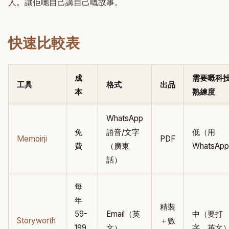
人。讓佢哋自己講自己嘅故事。
快速比較表
成
需要嘅科
工具
格式
出品
本
熟練度
WhatsApp
免
語音/文字
低（用
Memoirji
PDF
費
（廣東
WhatsAp
話）
每
年
精裝
59-
Email（英
中（要打
Storyworth
＋數
199
文）
字，英文