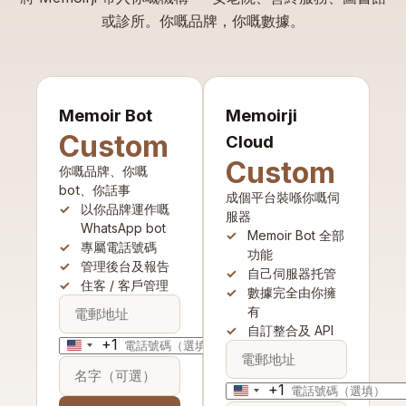
或診所。你嘅品牌，你嘅數據。
Memoir Bot
Memoirji
Custom
Cloud
Custom
你嘅品牌、你嘅
bot、你話事
成個平台裝喺你嘅伺
以你品牌運作嘅
服器
WhatsApp bot
Memoir Bot 全部
專屬電話號碼
功能
管理後台及報告
自己伺服器托管
住客 / 客戶管理
數據完全由你擁
有
自訂整合及 API
+1
United
States
+1
+1
United