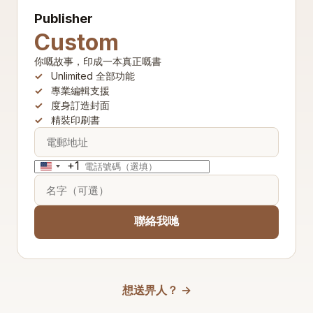
Publisher
Custom
你嘅故事，印成一本真正嘅書
Unlimited 全部功能
專業編輯支援
度身訂造封面
精裝印刷書
+1
United
States
+1
聯絡我哋
想送畀人？ →