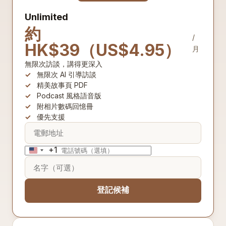
Unlimited
約
/
HK$39（US$4.95）
月
無限次訪談，講得更深入
無限次 AI 引導訪談
精美故事頁 PDF
Podcast 風格語音版
附相片數碼回憶冊
優先支援
+1
United
States
+1
登記候補