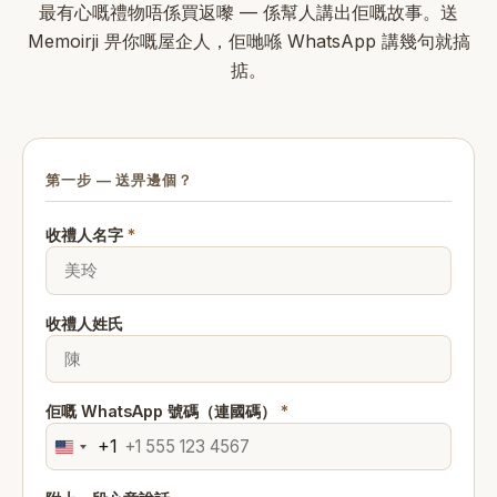
最有心嘅禮物唔係買返嚟 — 係幫人講出佢嘅故事。送
Memoirji 畀你嘅屋企人，佢哋喺 WhatsApp 講幾句就搞
掂。
第一步 — 送畀邊個？
收禮人名字
*
收禮人姓氏
佢嘅 WhatsApp 號碼（連國碼）
*
+1
United
States