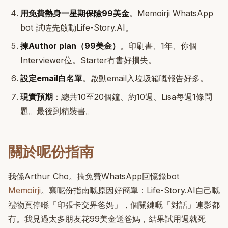
用免費熱身一星期保險99美金
。Memoirji WhatsApp
bot 試咗先啟動Life-Story.AI。
揀Author plan（99美金）
。印刷書、1年、你個
Interviewer位。Starter冇書好損失。
設定email白名單
。啟動email入垃圾箱嘅報告好多。
現實預期
：總共10至20個鐘、約10週、Lisa每週1條問
題。最後到精裝書。
關於呢份指南
我係Arthur Cho。搞免費WhatsApp回憶錄bot
Memoirji
。寫呢份指南嘅原因好簡單：Life-Story.AI自己嘅
禮物頁停喺「印張卡交畀爸媽」，個關鍵嘅「對話」連影都
冇。我見過太多朋友花99美金送爸媽，結果試用週就死