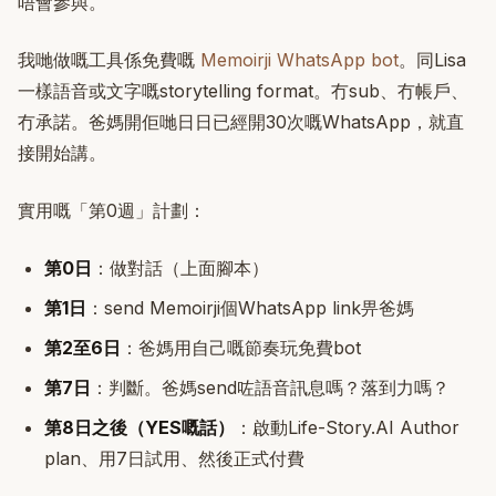
唔會參與。
我哋做嘅工具係免費嘅
Memoirji WhatsApp bot
。同Lisa
一樣語音或文字嘅storytelling format。冇sub、冇帳戶、
冇承諾。爸媽開佢哋日日已經開30次嘅WhatsApp，就直
接開始講。
實用嘅「第0週」計劃：
第0日
：做對話（上面腳本）
第1日
：send Memoirji個WhatsApp link畀爸媽
第2至6日
：爸媽用自己嘅節奏玩免費bot
第7日
：判斷。爸媽send咗語音訊息嗎？落到力嗎？
第8日之後（YES嘅話）
：啟動Life-Story.AI Author
plan、用7日試用、然後正式付費