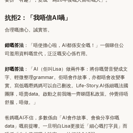
抗拒2：「我唔信AI喎」
合理嘅擔心。誠實答。
錯嘅答法
：「唔使擔心啦，AI都係安全嘅！」一個睇住公
司濫用資料嘅世代，泛泛嘅安心係冇用。
好嘅答法
：「AI（佢叫Lisa）做兩件事：將你嘅聲音變成文
字、輕微整理grammar。佢唔會作故事，亦都唔會改變事
實。寫低嘅嘢媽媽可以自己刪改。Life-Story.AI係細嘅法國
團隊，唔賣data。啟動之前我哋一齊睇隱私政策。仲覺得唔
舒服，唔做。」
爸媽嘅AI不信，多數係由「AI會作故事、會偷分享你嘅
data」嘅前提嚟。一旦明白Lisa更接近「細心嘅打字員」而