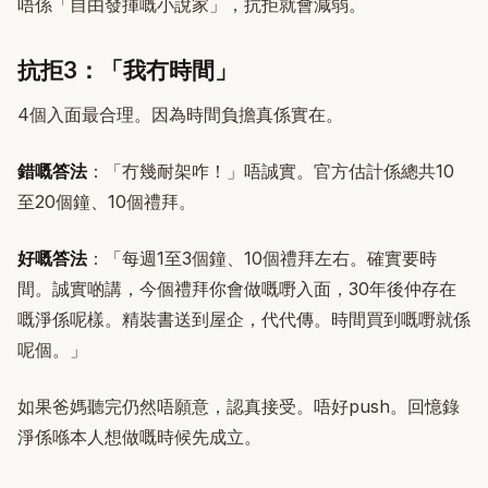
唔係「自由發揮嘅小說家」，抗拒就會減弱。
抗拒3：「我冇時間」
4個入面最合理。因為時間負擔真係實在。
錯嘅答法
：「冇幾耐架咋！」唔誠實。官方估計係總共10
至20個鐘、10個禮拜。
好嘅答法
：「每週1至3個鐘、10個禮拜左右。確實要時
間。誠實啲講，今個禮拜你會做嘅嘢入面，30年後仲存在
嘅淨係呢樣。精裝書送到屋企，代代傳。時間買到嘅嘢就係
呢個。」
如果爸媽聽完仍然唔願意，認真接受。唔好push。回憶錄
淨係喺本人想做嘅時候先成立。