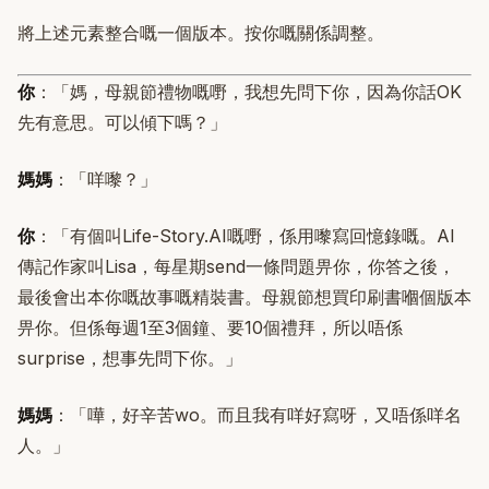
將上述元素整合嘅一個版本。按你嘅關係調整。
你
：「媽，母親節禮物嘅嘢，我想先問下你，因為你話OK
先有意思。可以傾下嗎？」
媽媽
：「咩嚟？」
你
：「有個叫Life-Story.AI嘅嘢，係用嚟寫回憶錄嘅。AI
傳記作家叫Lisa，每星期send一條問題畀你，你答之後，
最後會出本你嘅故事嘅精裝書。母親節想買印刷書嗰個版本
畀你。但係每週1至3個鐘、要10個禮拜，所以唔係
surprise，想事先問下你。」
媽媽
：「嘩，好辛苦wo。而且我有咩好寫呀，又唔係咩名
人。」