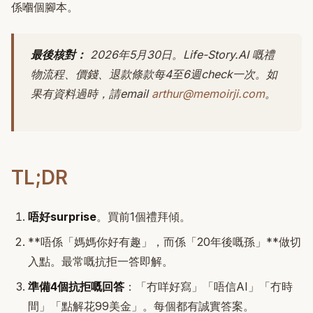
係嗰個腳本。
最後核對：
2026年5月30日。Life-Story.AI 嘅禮
物流程、價錢、退款條款每4至6週check一次。如
果有資料過時，請email
arthur@memoirji.com
。
TL;DR
唔好surprise
。買前1個禮拜傾。
**唔係「媽媽你好有趣」，而係「20年後嘅孫」**做切
入點。最常嘅抗拒一答即解。
準備4個抗拒嘅回答
：「冇咩好寫」「唔信AI」「冇時
間」「點解花99美金」。每個都有誠實答案。