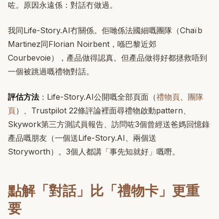
咗。原因永遠係：對話冇做過。
我同Life-Story.AI冇關係。佢哋係法國細嘅團隊（Chaïb
Martinez同Florian Noirbent，喺巴黎近郊
Courbevoie），產品做得認真。但產品做得好都拯救唔到
一個被跳過嘅禮物對話。
評估方法
：Life-Story.AI公開嘅全部頁面（
禮物頁
、
團隊
頁
）、Trustpilot 22條評論裡面尋禮物啟動pattern、
Skywork第三方測試員報告、訪問咗3個曾經送爸媽回憶錄
產品嘅朋友（一個送Life-Story.AI、兩個送
Storyworth）。3個人都講「事先知就好」嘅嘢。
點解「對話」比「禮物卡」更重
要