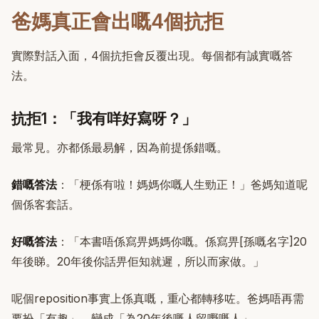
爸媽真正會出嘅4個抗拒
實際對話入面，4個抗拒會反覆出現。每個都有誠實嘅答
法。
抗拒1：「我有咩好寫呀？」
最常見。亦都係最易解，因為前提係錯嘅。
錯嘅答法
：「梗係有啦！媽媽你嘅人生勁正！」爸媽知道呢
個係客套話。
好嘅答法
：「本書唔係寫畀媽媽你嘅。係寫畀[孫嘅名字]20
年後睇。20年後你話畀佢知就遲，所以而家做。」
呢個reposition事實上係真嘅，重心都轉移咗。爸媽唔再需
要扮「有趣」，變成「為20年後嘅人留嘢嘅人」。