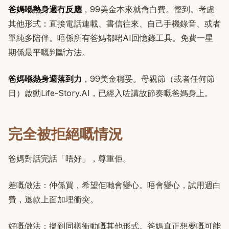
爸媽喺熱身週冇反應
，99美金本來就會白費。慳到。考慮
其他形式：直接電話連載、書信往來、自己手機錄音、或者
單純多陪伴。唔係所有爸媽都啱AI回憶錄工具。免費一星
期係最平嘅判斷方法。
爸媽喺熱身週落到力
，99美金穩妥。母親節（或者任何節
日）啟動Life-Story.AI，已經入咗講故節奏嘅爸媽身上。
完全被拒絕嘅情況
爸媽對話完話「唔好」，尊重佢。
差嘅做法：仲係買，希望佢哋會變心。唔會變心，試用週白
費，退款上面加埋衝突。
好嘅做法：搵到同樣衝動嘅其他形式。爸媽真正想要嘅可能