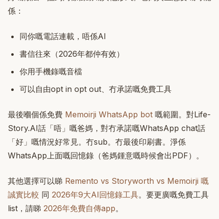
係：
同你嘅電話連載，唔係AI
書信往來（2026年都仲有效）
你用手機錄嘅音檔
可以自由opt in opt out、冇承諾嘅免費工具
最後嗰個係免費
Memoirji WhatsApp bot
嘅範圍。對Life-
Story.AI話「唔」嘅爸媽，對冇承諾嘅WhatsApp chat話
「好」嘅情況好常見。冇sub。冇最後印刷書。淨係
WhatsApp上面嘅回憶錄（爸媽鍾意嘅時候會出PDF）。
其他選擇可以睇
Remento vs Storyworth vs Memoirji 嘅
誠實比較
同
2026年9大AI回憶錄工具
。要更廣嘅免費工具
list，請睇
2026年免費自傳app
。