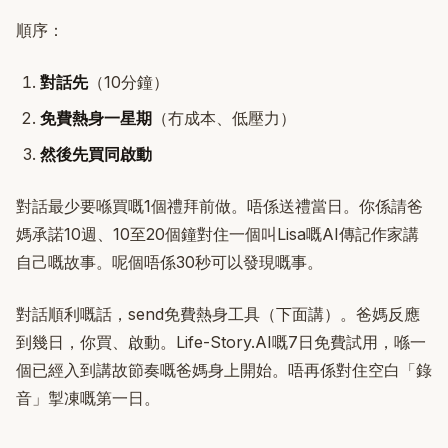
順序：
對話先
（10分鐘）
免費熱身一星期
（冇成本、低壓力）
然後先買同啟動
對話最少要喺買嘅1個禮拜前做。唔係送禮當日。你係請爸
媽承諾10週、10至20個鐘對住一個叫Lisa嘅AI傳記作家講
自己嘅故事。呢個唔係30秒可以發現嘅事。
對話順利嘅話，send免費熱身工具（下面講）。爸媽反應
到幾日，你買、啟動。Life-Story.AI嘅7日免費試用，喺一
個已經入到講故節奏嘅爸媽身上開始。唔再係對住空白「錄
音」掣凍嘅第一日。