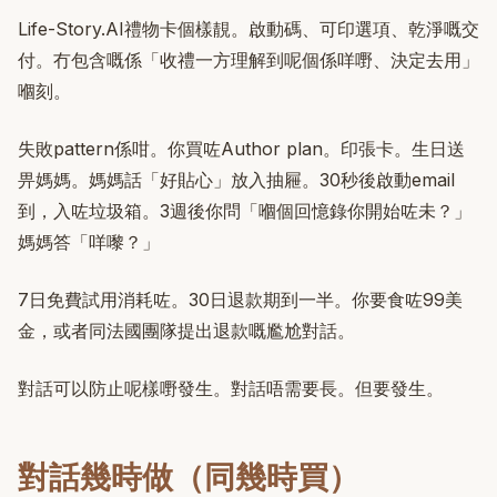
Life-Story.AI禮物卡個樣靚。啟動碼、可印選項、乾淨嘅交
付。冇包含嘅係「收禮一方理解到呢個係咩嘢、決定去用」
嗰刻。
失敗pattern係咁。你買咗Author plan。印張卡。生日送
畀媽媽。媽媽話「好貼心」放入抽屜。30秒後啟動email
到，入咗垃圾箱。3週後你問「嗰個回憶錄你開始咗未？」
媽媽答「咩嚟？」
7日免費試用消耗咗。30日退款期到一半。你要食咗99美
金，或者同法國團隊提出退款嘅尷尬對話。
對話可以防止呢樣嘢發生。對話唔需要長。但要發生。
對話幾時做（同幾時買）