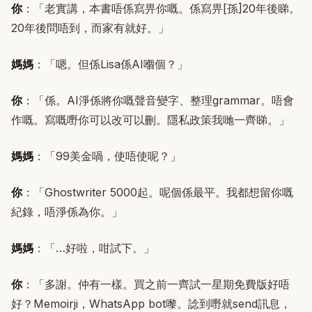
你
：「老實講，本書唔係寫畀你嘅。係寫畀[孫]20年後睇。
20年後問唔到，而家有就好。」
媽媽
：「嗯。但係Lisa係AI嗰個？」
你
：「係。AI淨係將你嘅聲音變字、整理grammar。唔會
作嘅。寫嘅嘢你可以改可以刪。隱私政策我哋一齊睇。」
媽媽
：「99美金喎，使唔使呢？」
你
：「Ghostwriter 5000起。呢個係最平。我都想留你嘅
紀錄，唔淨係為你。」
媽媽
：「…好啦，咁試下。」
你
：「多謝。仲有一樣。買之前一齊試一星期免費版好唔
好？Memoirji，WhatsApp bot嚟。諗到嘢就send訊息，