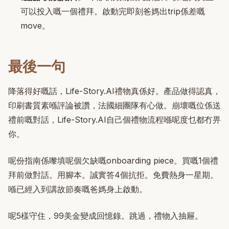
可以投入嘅一個禮拜。啟動完即刻爸媽出trip係差嘅
move。
最後一句
降落得好嘅話，Life-Story.AI禮物真係好。產品做得認真，
印刷書質素喺評論被讚，法國細團隊有心做。崩壞嘅位係送
禮前嘅對話，Life-Story.AI自己個禮物流程喺呢度乜都冇畀
你。
呢份指南係嚟填呢個欠缺嘅onboarding piece。買嘅1個禮
拜前做對話。用腳本。誠實答4個抗拒。免費熱身一星期。
喺已經入到講故節奏嘅爸媽身上啟動。
呢5樣守住，99美金變成回憶錄。跳過，禮物入抽屜。