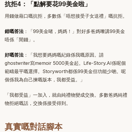
抗拒4：「點解要花99美金啦」
用錢做藉口嘅抗拒，多數係「唔想接受子女送禮」嘅抗拒。
錯嘅答法
：「99美金啫，媽媽！」對好多爸媽嚟講99美金
唔係「閒錢」。
好嘅答法
：「我想要媽媽嘅紀錄係我嘅原因。請
ghostwriter寫memoir 5000美金起。Life-Story.AI係呢個
範疇最平嘅選擇。Storyworth都係99美金但功能少啲。呢
個係我為自己揀嘅版本，我都受益。」
「我都受益」一加入，就由純禮物變成交換。多數爸媽純禮
物拒絕嘅話，交換係接受得到。
真實嘅對話腳本