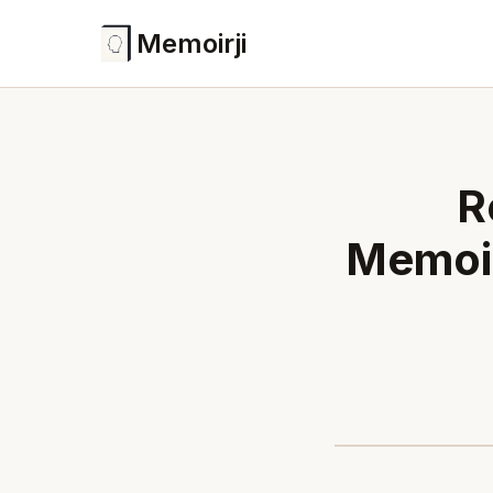
Memoirji
R
Memo