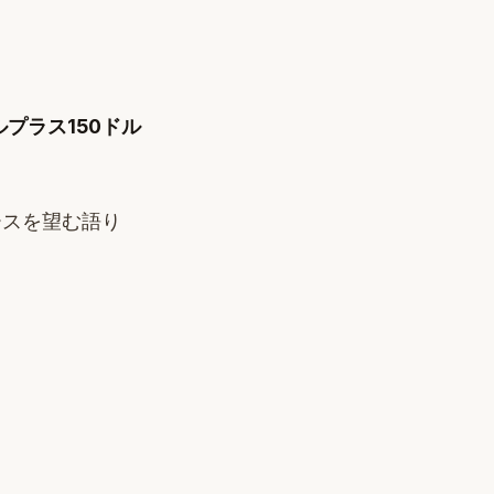
ルプラス150ドル
ースを望む語り