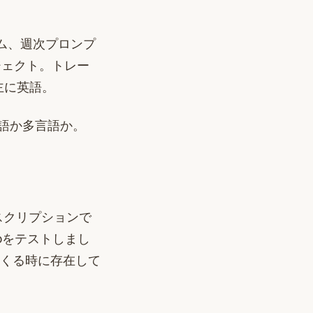
ム、週次プロンプ
ジェクト。トレー
主に英語。
英語か多言語か。
サブスクリプションで
ntoをテストしまし
てくる時に存在して