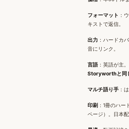
フォーマット
：ウ
キストで返信。
出力
：ハードカバ
音にリンク。
言語
：英語が主。
Storyworthと
マルチ語り手
：は
印刷
：1冊のハード
ページ）。日本配