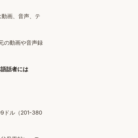
は動画、音声、テ
り元の動画や音声録
本語話者には
ル（201-380