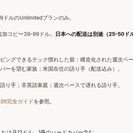
99ドルのUnlimitedプランのみ。
追加コピー39-99ドル。
日本への配送は別途（25-50ド
ピングできるテック慣れした親；構造化された週次ペ
バーを望む家族；米国在住の語り手（配送込み）。
語り手；非英語家庭；週次ペースで遅れる語り手。
金2026完全ガイド
を参照。
または月12ドル。1冊のハードカバー含む。