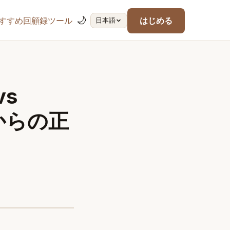
🌙
すすめ回顧録ツール
はじめる
日本語
vs
者からの正