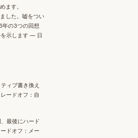
認めます。
うとしました。嘘をつい
6年の3つの回想
示します — 日
イティブ書き換え
トレードオフ：自
問、最後にハード
レードオフ：メー