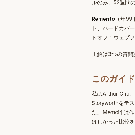
ルのみ、52週間
Remento
（年9
ト、ハードカバー
ドオフ：ウェブプ
正解は3つの質問
このガイ
私はArthur C
Storyworth
た。Memoir
ほしかった比較を