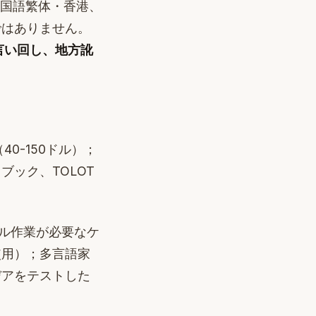
中国語繁体・香港、
ではありません。
の言い回し、地方訛
40-150ドル）；
ック、TOLOT
ール作業が必要なケ
使用）；多言語家
デアをテストした