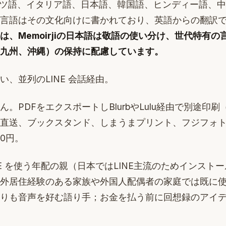
イツ語、イタリア語、日本語、韓国語、ヒンディー語、
言語はその文化向けに書かれており、英語からの翻訳
は、Memoirjiの日本語は敬語の使い分け、世代特有
九州、沖縄）の保持に配慮しています。
い、並列のLINE 会話経由。
。PDFをエクスポートしBlurbやLulu経由で別途印刷（
直送、ブックスタンド、しまうまプリント、フジフォトブ
000円。
NE を使う年配の親（日本ではLINE主流のためインスト
外居住経験のある家族や外国人配偶者の家庭では既に
りも音声を好む語り手；お金を払う前に回想録のアイ