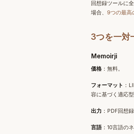
回想録ツールに全
場合、
9つの最高
3つを一対
Memoirji
価格
：無料。
フォーマット
：L
容に基づく適応型
出力
：PDF回想
言語
：10言語の