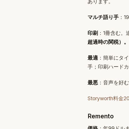
あります。
マルチ語り手
：1
印刷
：1冊含む。
超過時の関税）。
最適
：簡単にタイ
手；印刷ハードカ
最悪
：音声を好む
Storyworth料
Remento
価格
：年99ドル