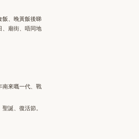
食飯、晚黃飯後睇
日、廟街、唔同地
年南來嘅一代、戰
、聖誕、復活節。