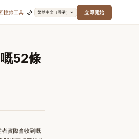
🌙
回憶錄工具
立即開始
繁體中文（香港）
到嘅52條
）
敘述者實際會收到嘅