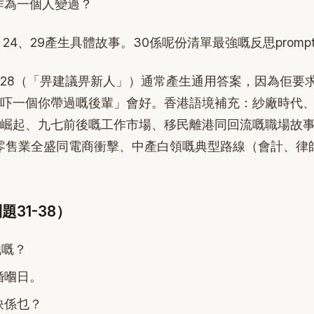
作為一個人變過？
、24、29產生具體故事。30係呢份清單最強嘅反思promp
28（「畀建議畀新人」）通常產生通用答案，因為佢要
吓一個你帶過嘅後輩」會好。香港語境補充：紗廠時代、
崛起、九七前後嘅工作市場、移民離港同回流嘅職場故事、1
、零售業全盛同電商衝擊、中產白領嘅典型路線（會計、律
31-38）
識嘅？
婚嗰日。
訣係乜？