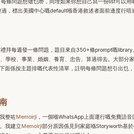
、每條問題想做乜嘢，同埋如果你想自己寫一份list可以用
過，標出美國中心嘅default喺香港敘述者面前邊度行唔
52個禮拜每週發一條問題，題目來自350+條prompt嘅library
、學校、事業、婚姻、養育、忠告。算過得去。大部分
%。下面係按主題排嘅代表性清單，註明每條問題想引出乜
南
o。我整咗
Memoirji
，一個喺WhatsApp上面運行嘅免費語
關係。我建立
Memoirji
部分原因係見到家庭喺Storyworth基於