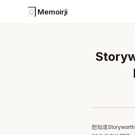
Memoirji
Stor
想知道Storyw