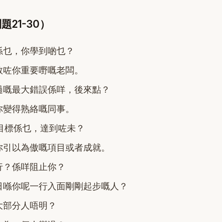
21-30）
係乜，你學到啲乜？
教咗你重要嘢嘅老闆。
過嘅最大錯誤係咩，後來點？
你變得熟絡嘅同事。
目標係乜，達到咗未？
你引以為傲嘅項目或者成就。
行？係咩阻止你？
日喺你呢一行入面剛剛起步嘅人？
大部分人唔明？