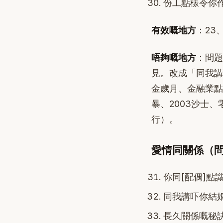
份工點樣令你
有效嘅地方
：23
唔夠嘅地方
：問題
見。改成「同我講
金歲月、金融業點
暴、2003沙士
行）。
愛情同關係（問題
你同[配偶]點
同我講吓你結
長久關係嘅秘