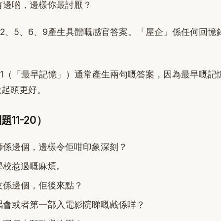
有邊啲，邊樣你最討厭？
2、5、6、9產生具體嘅感官答案。「屋企」係任何回憶
1（「最早記憶」）通常產生兩句嘅答案，因為最早嘅記
比用做起頭更好。
11-20）
師係邊個，邊樣令佢咁印象深刻？
學校惹過嘅麻煩。
友係邊個，佢後來點？
唱會或者第一部入電影院睇嘅戲係咩？