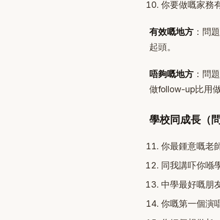
你要做嘅家務
有效嘅地方
：問題
起頭。
唔夠嘅地方
：問題
做follow-up
學校同成長（問題
你最鍾意嘅老
同我講吓你喺
中學最好嘅朋
你嘅第一個演