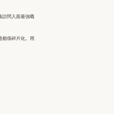
錄訪問入面最強嘅
憶都係碎片化。用