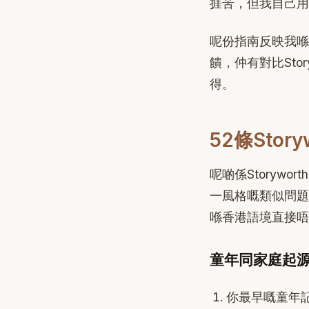
捱苦，但我自己用過
呢份指南反映我喺2024
饋，仲有對比Sto
得。
52條Stor
呢啲係Storywor
一風格嘅類似問題
喺香港語境直接唔
童年同家庭起源（
你最早嘅童年