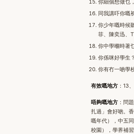
你細個想做乜
同我講吓你嘅
你少年嘅時候聽
菲、陳奕迅、T
你中學嗰時著
你係咪好學生
你有冇一啲學
有效嘅地方
：13
唔夠嘅地方
：問題
扎過」會好啲。香
嘅年代），中五同
校園），學界補習