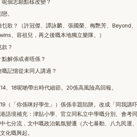
，呢個志願點樣改變？
初戀。
乜歌？（許冠傑、譚詠麟、張國榮、梅艷芳、Beyond
wins、容祖兒，再之後嘅本地獨立樂隊。）
乜款？
？點解係或者唔係？
校嘅記憶從未同人講過？
、14、18呢啲帶出時代細節。20係高風險高回報。
19（「你係咪好學生」）係係非題陷阱。改成「同我講
港語境補充：津貼小學、官立同私立中學嘅分別、會考同
中七分流，文中嘅政治氣氛變遷（六七暴動、八九民運
文化嘅興起。