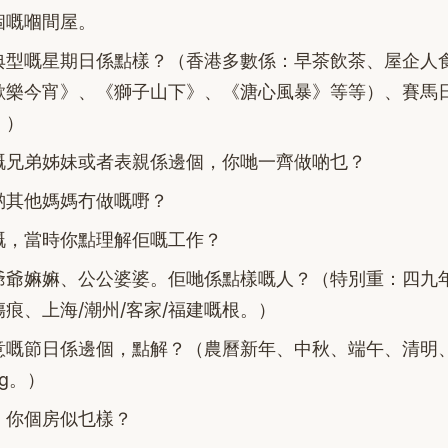
個嘅嗰間屋。
典型嘅星期日係點樣？（香港多數係：早茶飲茶、屋企人
《歡樂今宵》、《獅子山下》、《溏心風暴》等等）、賽馬
。）
嘅兄弟姊妹或者表親係邊個，你哋一齊做啲乜？
啲其他媽媽冇做嘅嘢？
嘅，當時你點理解佢嘅工作？
爺爺嫲嫲、公公婆婆。佢哋係點樣嘅人？（特別重：四九
痕、上海/潮州/客家/福建嘅根。）
意嘅節日係邊個，點解？（農曆新年、中秋、端午、清明
ing。）
，你個房似乜樣？