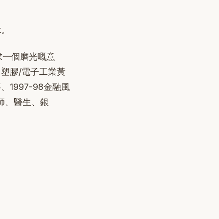
t。
求一個磨光嘅意
塑膠/電子工業黃
997-98金融風
師、醫生、銀