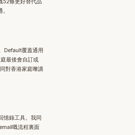
嘅52條更好替代品
通。
。Default覆蓋通用
家庭最後會自訂或
，同對香港家庭嚟講
音回憶錄工具。我同
email嘅流程裏面