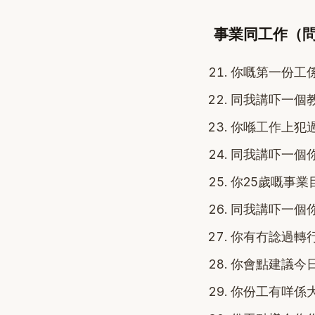
事業同工作（問題
你嘅第一份工
同我講吓一個
你喺工作上犯
同我講吓一個
你25歲嘅事業
同我講吓一個
你有冇諗過轉
你會點建議今
你份工有咩係