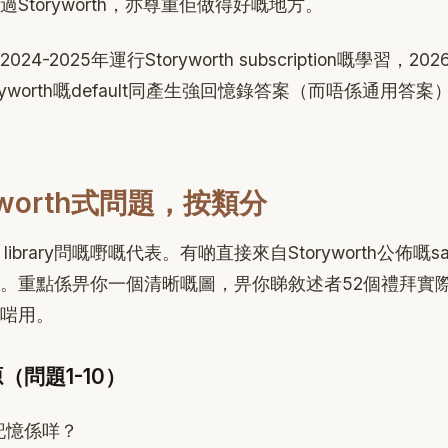
Storyworth，亦尊重佢做得好嘅地方。
-2025年運行Storyworth subscription嘅學習，202
ryworth嘅default同產生強回憶錄答案（而唔係通用答
yworth式問題，按類分
th library問嘅嘢嘅代表。有啲直接來自Storyworth公佈嘅
。重點係畀你一個清晰嘅圖，畀你睇敘述者52個禮拜實
啱用。
問題1-10）
記憶係咩？