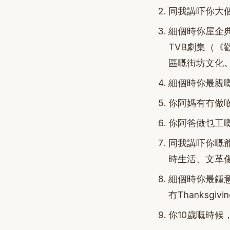
同我講吓你大
細個時你屋企
TVB劇集（
區嘅街坊文化
細個時你最親
你阿媽有冇做
你阿爸做乜工
同我講吓你嘅
時生活、文革傷
細個時你最鍾
冇Thanksgiv
你10歲嘅時候