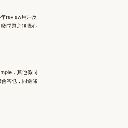
6年review用戶反
案）嘅問題之後嘅心
sample，其他係同
際會答乜，同邊條