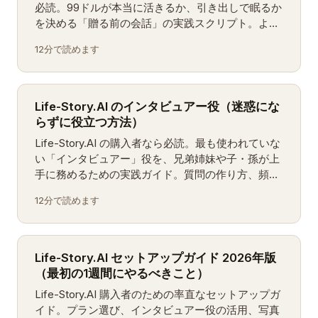
必読。99ドルが本当に活きるか、引き出しで眠るか
を決める「贈る前の会話」の実践スクリプト。よく
ある4つの抵抗への返し方も収録。
12分で読めます
Life-Story.AI のインタビュアー役（迷惑にな
らずに役立つ方法）
Life-Story.AI の購入者なら必読。最も使われていな
い「インタビュアー」役を、兄弟姉妹や子・孫が上
手に務めるための実践ガイド。質問の作り方、頻
度、避けるべきパターン、複数人で動くときの調整
12分で読めます
方法まで。
Life-Story.AI セットアップガイド 2026年版
（最初の1週間にやるべきこと）
Life-Story.AI 購入者のための率直なセットアップガ
イド。プラン選び、インタビュアー役の活用、写真