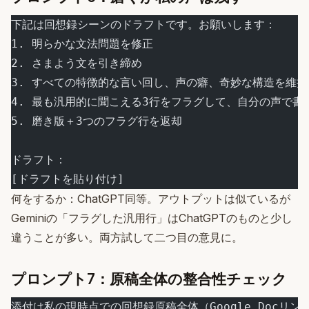
下記は回想録シーンのドラフトです。お願いします：
1. 明らかな文法問題を修正
2. さまよう文を引き締め
3. すべての特徴的な言い回し、声の癖、奇妙な構造を維持
4. 最も汎用的に聞こえる3行をフラグして、自分の声で書
5. 磨き版＋3つのフラグ行を返却
ドラフト：
[ドラフトを貼り付け]
何をするか：ChatGPT同等。アウトプットは似ているが
Geminiの「フラグした汎用行」はChatGPTのものと少し
違うことが多い。両方試して二つ目の意見に。
プロンプト7：原稿全体の整合性チェック
添付は私の現時点での回想録原稿全体（Google Docリン