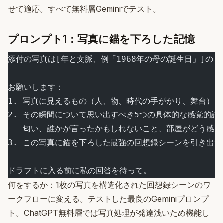
せて適応。すべて無料層Geminiでテスト。
プロンプト1：写真に錨を下ろした記憶
添付の写真は[年と文脈、例「1968年の母の誕生日」]の
お願いします：
1. 写真に見えるもの（人、物、時代の手がかり、舞台）を
2. その瞬間について思い出すべき5つの具体的な感覚的詳
   匂い、誰かが言ったかもしれないこと、部屋がどう感じ
3. この写真に錨を下ろした最強の回想録シーンを引き出す
ドラフトに入る前に私の回答を待って。
何をするか：1枚の写真を構造化された回想録シーンのワ
ークフローに変える。テストした最良のGeminiプロンプ
ト。ChatGPT無料層では写真処理が発達浅いため機能し