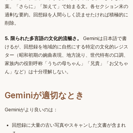
葉。「さらに」「加えて」で始まる文。各セクション末の
過剰な要約。回想録を人間らしく読ませたければ積極的に
削除。
5. 限られた多言語の文化的流暢さ。
Geminiは日本語で書
けるが、回想録を地域的に自然にする特定の文化的レジス
ター（昭和初期の婉曲表現、地方訛り、世代特有の口調、
家族内の役割呼称「うちの母ちゃん」「兄貴」「お父ちゃ
ん」など）は十分理解しない。
Geminiが適切なとき
Geminiがより良いのは：
回想録に大量の古い写真やスキャンした文書が含まれ