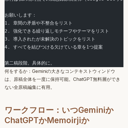
お願いします：
1. 章間の矛盾や不整合をリスト
2. 強化できる繰り返しモチーフやテーマをリスト
3. 導入されたが未解決のトピックをリスト
4. すべてを結びつける欠けている章を1つ提案
第二稿段階。具体的に。
何をするか：Geminiの大きなコンテキストウィンドウ
は、原稿全体を一度に保持可能。ChatGPT無料層ができ
ない全原稿編集に有用。
ワークフロー：いつGeminiか
ChatGPTかMemoirjiか