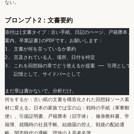
ない。
プロンプト2：文書要約
添付は[文書タイプ：古い手紙、日記のページ、戸籍謄本、
案内、卒業証書]のPDFです。お願いします：
1. 文書が何を言っているか要約
2. 言及されている人、場所、日付を特定
3. これを回想録の章でどう使えるか提案 ── 引用として
   記憶として、サイドバーとして
まだ章は書かないで。分析だけ。
何をするか：古い紙の文書を構造化された回想録ソース素
材に変える。日本の家族では宝の山：戦時の手紙（軍事郵
便）、引揚証明書、戸籍謄本（旧字体）、修身教科書、学
籍簿、就職時の社員手帳、結婚届の控え、戦後の配給通
帳、闇市時代の通帳、団地の入居者名簿。