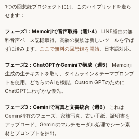
1つの回想録プロジェクトには、このハイブリッドを走ら
せます：
フェーズ1：Memoirjiで音声取得（週1-4）
LINE経由の無
料音声ベース記憶取得。高齢の親族は新しいツールを学ば
ずに済みます。
ここで無料の回想録を開始
、日本語対応。
フェーズ2：ChatGPTかGeminiで構成（週5）
Memoirji
生成の生テキストを取り、タイムライン＆テーマプロンプ
トを使用。どちらのAIも機能。Custom GPTのために
ChatGPTにわずかな優先。
フェーズ3：Geminiで写真と文書統合（週6）
これは
Gemini特有のフェーズ。家族写真、古い手紙、証明書を
アップロード。Geminiのマルチモーダル処理でシーン素
材とプロンプトを抽出。