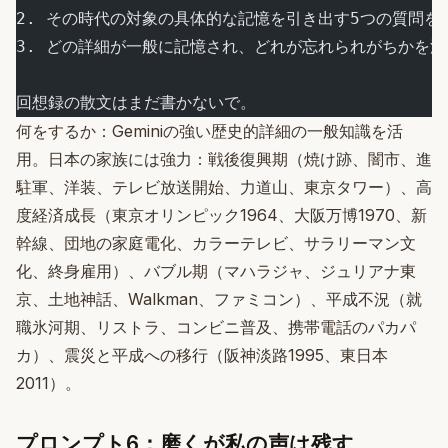
2. その時代の対象の具体的な記憶を引き出す5つの質問を
3. どの詳細が一般に記憶され、どれが忘れられがちかを注
回想録の散文はまだ書かないで。
何をするか：Geminiの強い歴史的詳細の一般知識を活
用。日本の家族には強力：戦後復興期（焼け跡、闇市、進
駐軍、洋装、テレビ放送開始、力道山、東京タワー）、高
度経済成長（東京オリンピック1964、大阪万博1970、新
幹線、団地の家庭電化、カラーテレビ、サラリーマン文
化、終身雇用）、バブル期（マハラジャ、ジュリアナ東
京、土地神話、Walkman、ファミコン）、平成不況（就
職氷河期、リストラ、コンビニ普及、携帯電話のパカパ
カ）、震災と平成への移行（阪神淡路1995、東日本
2011）。
プロンプト6：磨くが私の声は残す