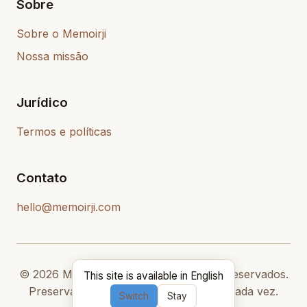
Sobre
Sobre o Memoirji
Nossa missão
Jurídico
Termos e políticas
Contato
hello@memoirji.com
© 2026 Memoirji LLC. Todos os direitos reservados.
This site is available in English
Preservando legados, uma história de cada vez.
Switch
Stay