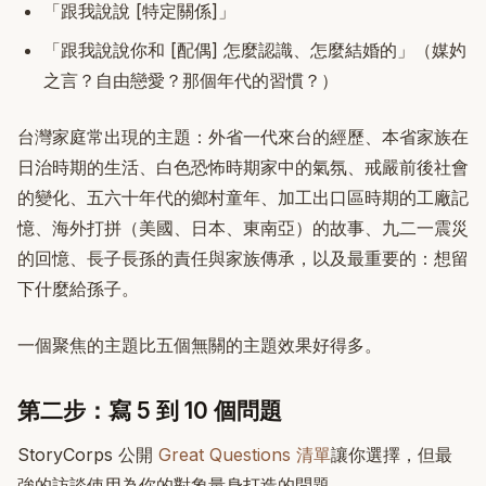
「跟我說說 [特定關係]」
「跟我說說你和 [配偶] 怎麼認識、怎麼結婚的」（媒妁
之言？自由戀愛？那個年代的習慣？）
台灣家庭常出現的主題：外省一代來台的經歷、本省家族在
日治時期的生活、白色恐怖時期家中的氣氛、戒嚴前後社會
的變化、五六十年代的鄉村童年、加工出口區時期的工廠記
憶、海外打拼（美國、日本、東南亞）的故事、九二一震災
的回憶、長子長孫的責任與家族傳承，以及最重要的：想留
下什麼給孫子。
一個聚焦的主題比五個無關的主題效果好得多。
第二步：寫 5 到 10 個問題
StoryCorps 公開
Great Questions 清單
讓你選擇，但最
強的訪談使用為你的對象量身打造的問題。