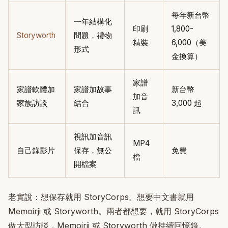
每年新台幣
一年結構化
印刷
1,800-
Storyworth
問題，禮物
精裝
6,000（美
形式
金換算）
家譜
家譜軟體加
家譜加故事
新台幣
加音
家族訪談
結合
3,000 起
訊
視訊加音訊
MP4
自己錄影片
保存，無公
免費
檔
開檔案
老實說：想保存就用 StoryCorps。想要中文書就用
Memoirji 或 Storyworth。兩者都想要，就用 StoryCorps
做大型訪談，Memoirji 或 Storyworth 做持續回憶錄。