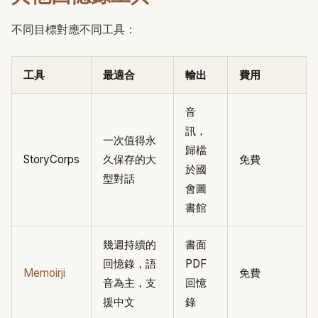
不同目標對應不同工具：
工具
最適合
輸出
費用
音
訊，
一次值得永
歸檔
StoryCorps
久保存的大
免費
於國
型對話
會圖
書館
幾週持續的
書面
回憶錄，語
PDF
Memoirji
免費
音為主，支
回憶
援中文
錄